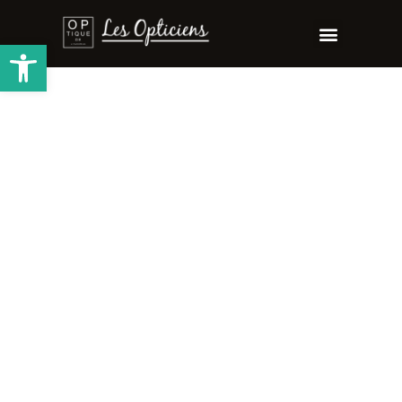
Ouvrir la barre d’outils
JF
REY