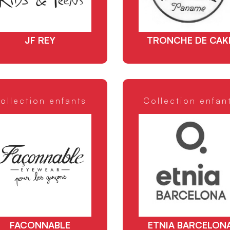
JF REY
TRONCHE DE CAK
ollection enfants
Collection enfan
FACONNABLE
ETNIA BARCELON