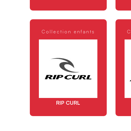
Collection enfants
C
RIP CURL