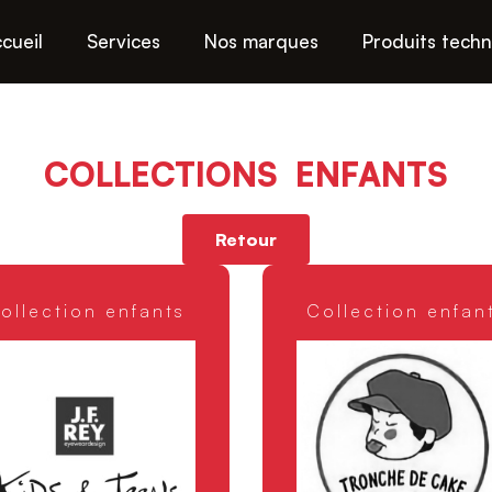
cueil
Services
Nos marques
Produits tech
COLLECTIONS ENFANTS
Retour
ollection enfants
Collection enfan