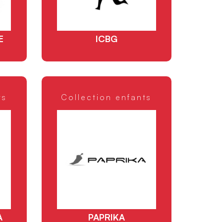
E
ICBG
ts
Collection enfants
A
PAPRIKA